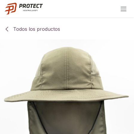
Ir al contenido
Todos los productos