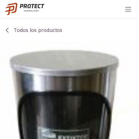
Ir al contenido
Todos los productos