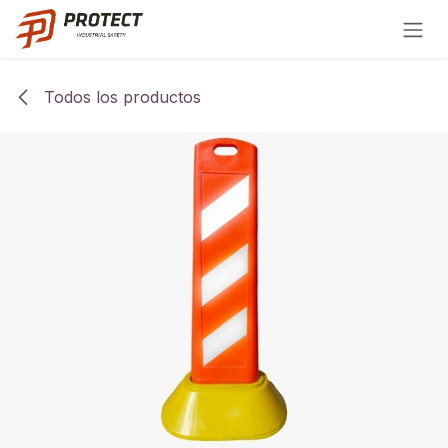
Ir al contenido
Todos los productos