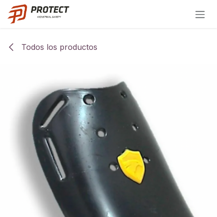
Ir al contenido
Todos los productos