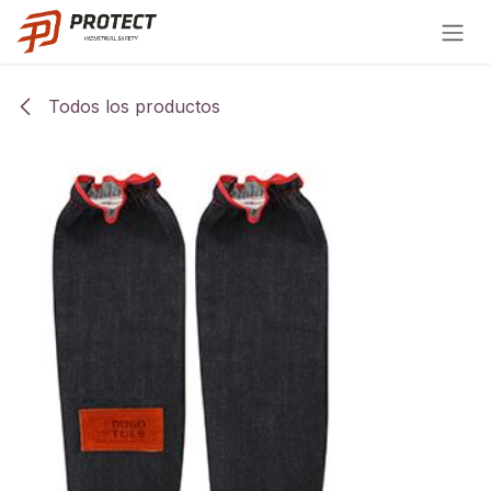
Ir al contenido
Todos los productos