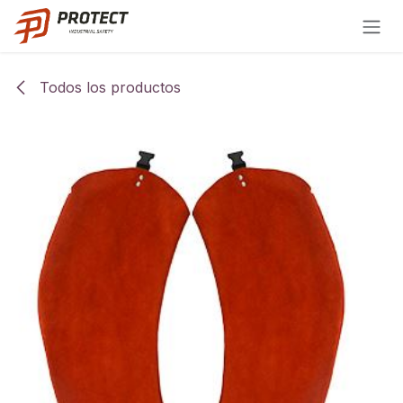
Ir al contenido
Todos los productos