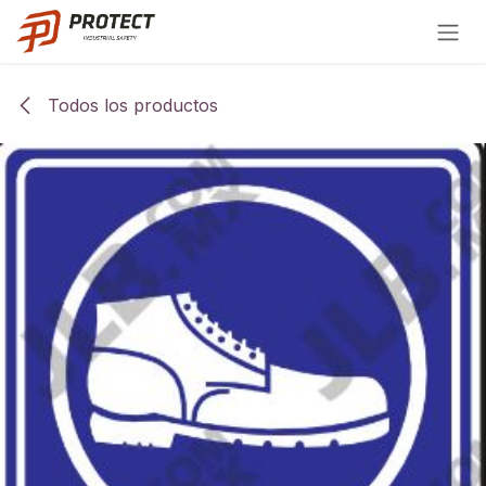
Ir al contenido
Todos los productos