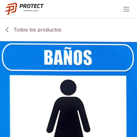
Ir al contenido
Todos los productos