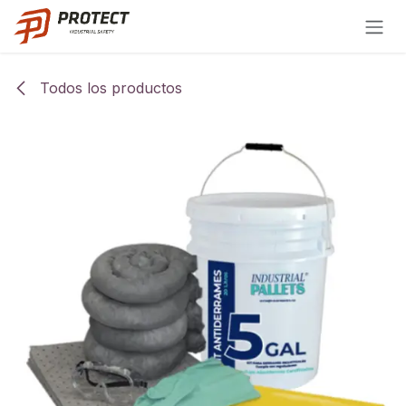
Ir al contenido
Todos los productos