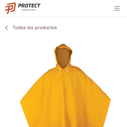
Ir al contenido
Todos los productos