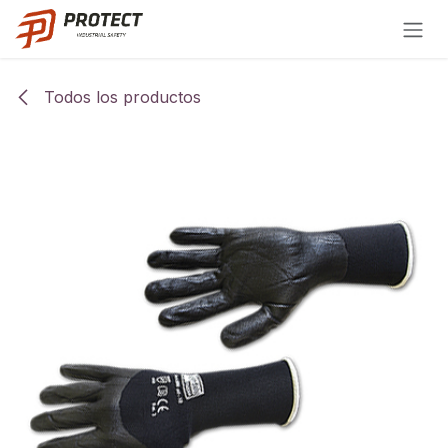
Ir al contenido
Todos los productos