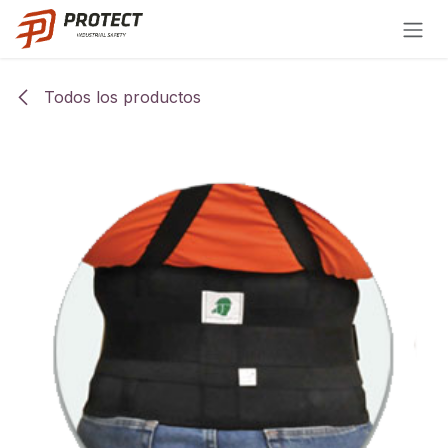
Ir al contenido
Todos los productos