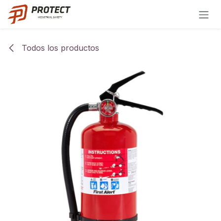
Ir al contenido
Todos los productos