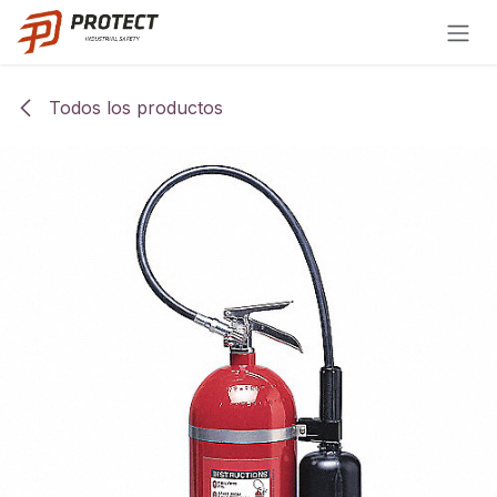
Ir al contenido
Todos los productos