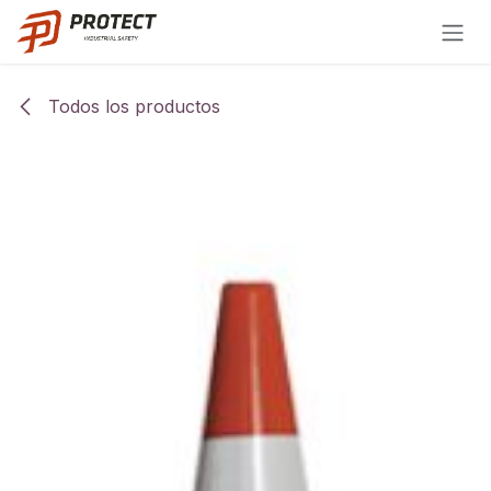
Ir al contenido
Todos los productos