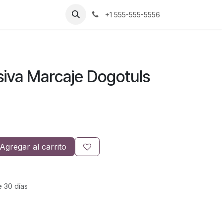
+1 555-555-5556
siva Marcaje Dogotuls
N
Agregar al carrito
e 30 días