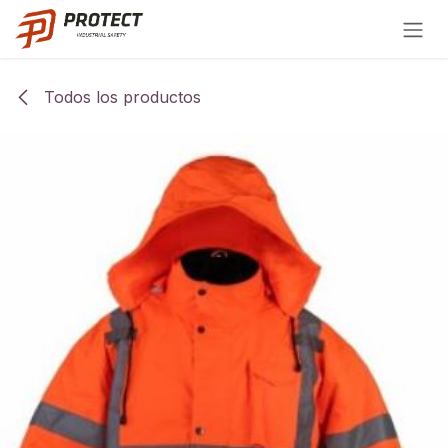
Ir al contenido
Todos los productos