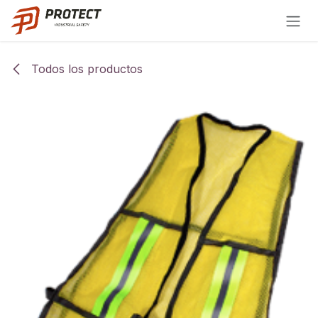
Ir al contenido
Todos los productos