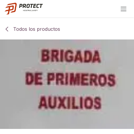
Ir al contenido
Todos los productos