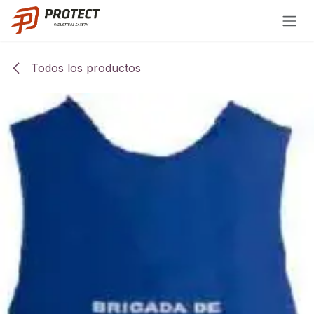
Ir al contenido
Todos los productos