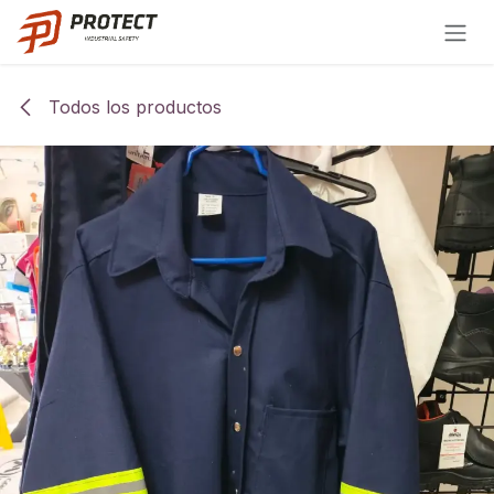
Ir al contenido
Todos los productos