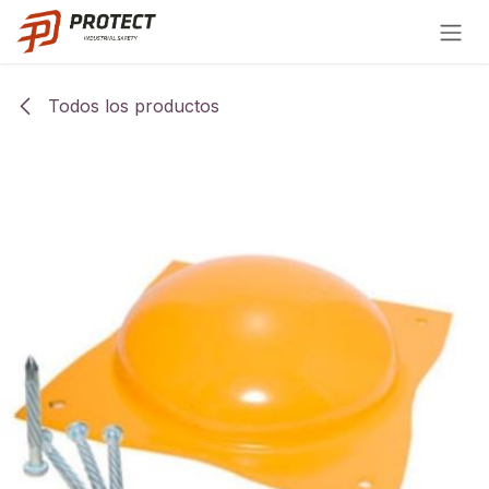
Ir al contenido
Todos los productos