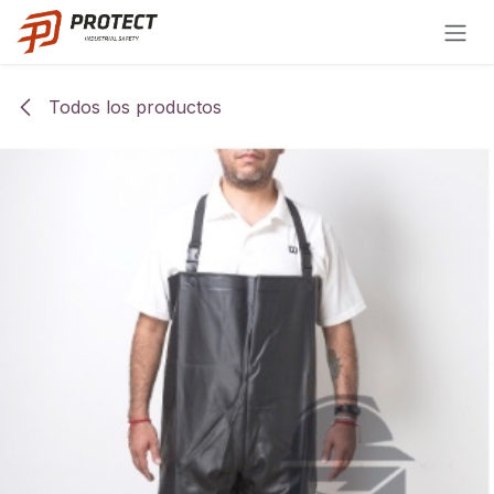
Ir al contenido
Todos los productos