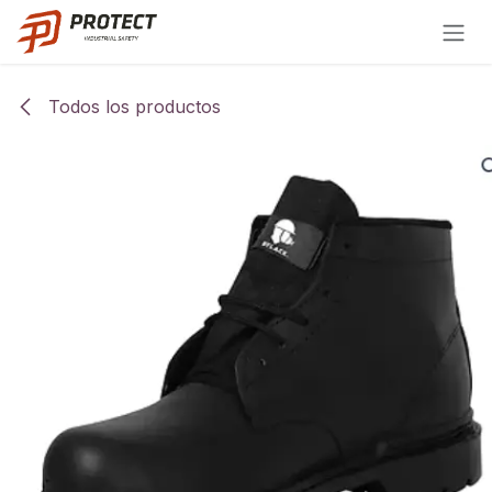
Ir al contenido
Todos los productos