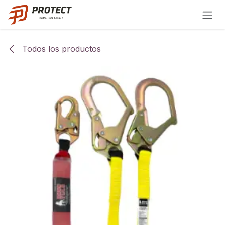
Ir al contenido
Todos los productos